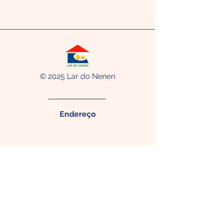
© 2025 Lar do Nenen
Endereço
Rua Menezes Drumond, 284 -
Madalena Recife - PE. CEP:
50610-
320
Contato