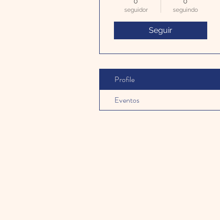
0
0
seguidor
seguindo
Seguir
Profile
Eventos