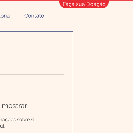
Faça sua Doação
toria
Contato
 mostrar
mações sobre si
i.