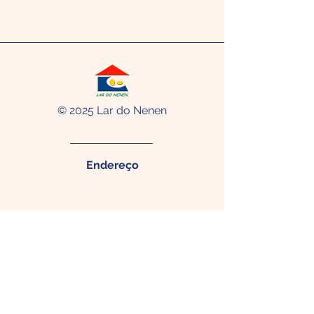
© 2025 Lar do Nenen
Endereço
Rua Menezes Drumond, 284 -
Madalena Recife - PE. CEP:
50610-
320
Contato