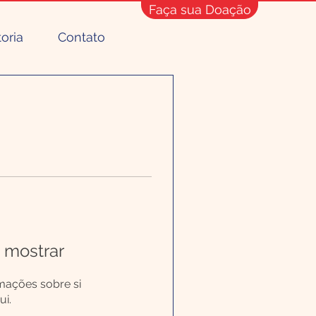
Faça sua Doação
toria
Contato
 mostrar
mações sobre si
i.