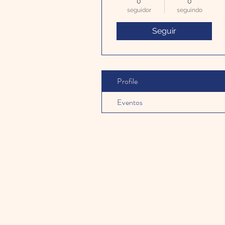
0
0
seguidor
seguindo
Seguir
Profile
Eventos