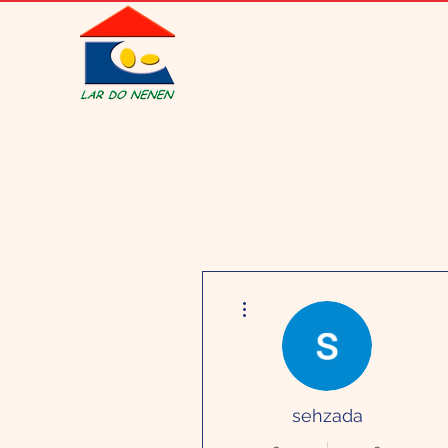
Mais ações
sehzada