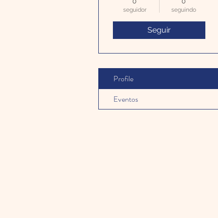
0
0
seguidor
seguindo
Seguir
Profile
Eventos