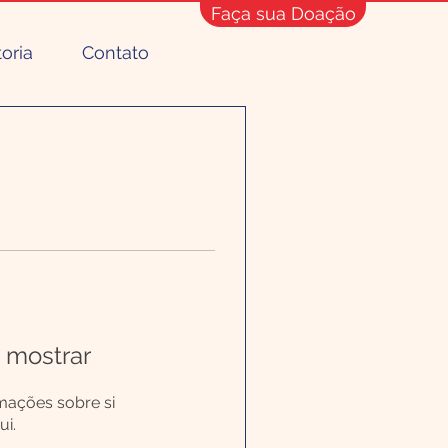
Faça sua Doação
toria
Contato
 mostrar
mações sobre si
i.