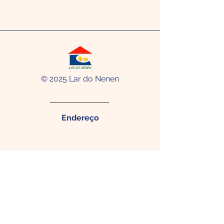
© 2025 Lar do Nenen
Endereço
Rua Menezes Drumond, 284 -
Madalena Recife - PE. CEP:
50610-
320
Contato