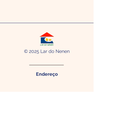
© 2025 Lar do Nenen
Endereço
Rua Menezes Drumond, 284 -
Madalena Recife - PE. CEP:
50610-
320
Contato