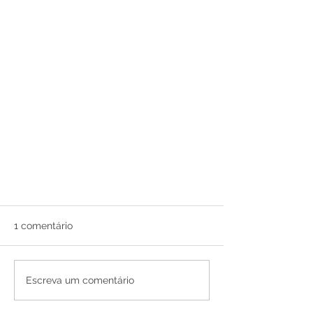
the post title 1
1 comentário
**Título: O Poder do Amor e do
Cuidado: Como Pequenos Gestos
Transformam Vidas no Lar do
Escreva um comentário
Nenen** No coração de Recife, a
ONG Lar do...