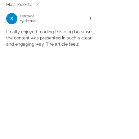
Mais recente
sehzada
19 de mai.
I really enjoyed reading this blog because 
the content was presented in such a clear 
and engaging way. The article feels 
informative, meaningful, and very easy to 
connect with from beginning to end. Your 
writing style creates a smooth and reader-
friendly experience that keeps visitors 
interested while also sharing valuable 
insights throughout the post. Recently, 
while exploring different online platforms 
including 
my99exch
, I noticed that 
readers naturally appreciate authentic 
and naturally written content, and your 
website definitely creates that same…
Mostrar mais
Curtir
Responder